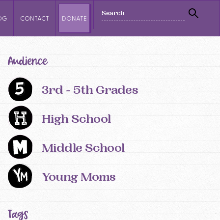
SEARCH
OG
CONTACT
DONATE
SEAR
Audience
3rd - 5th Grades
High School
Middle School
Young Moms
Tags