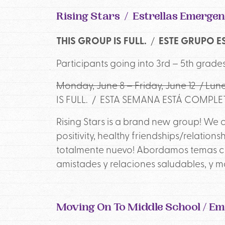
Rising Stars / Estrellas Emergen
THIS GROUP IS FULL.
/
ESTE GRUPO E
Participants going into 3rd – 5th gra
Monday, June 8 – Friday, June 12 / Lune
IS FULL. /
ESTA SEMANA ESTÁ COMPLE
Rising Stars is a brand new group! We 
positivity, healthy friendships/relation
totalmente nuevo! Abordamos temas com
amistades y relaciones saludables, y m
Moving On To Middle School / E