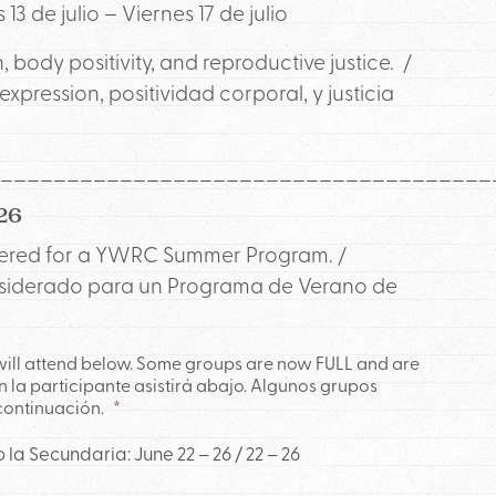
 13 de julio – Viernes 17 de julio
, body positivity, and reproductive justice. /
ression, positividad corporal, y justicia
_____________________________________
26
idered for a YWRC Summer Program. /
nsiderado para un Programa de Verano de
 will attend below. Some groups are now FULL and are
ón la participante asistirá abajo. Algunos grupos
 continuación.
*
a Secundaria: June 22 – 26 / 22 – 26