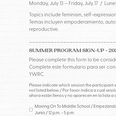
Monday, July 13 – Friday, July 17 /
Lunes
Topics include feminism, self-expression
Temas incluyen empoderamiento, autoexp
reproductive.
____________________________
SUMMER PROGRAM SIGN-UP - 20
Please complete this form to be cons
Complete este formulario para ser co
YWRC.
Please indicate which session the participant
not listed below. / Por favor indica a cual sesi
ahora están llenos y no aparecen en la lista a
Moving On To Middle School / Empezando l
Junio / 12 p.m. - 5 p.m.