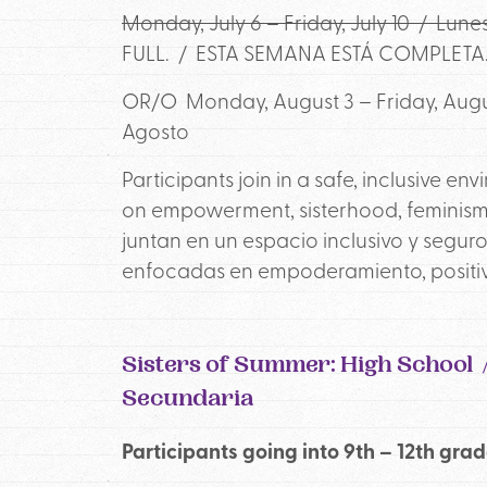
Monday, July 6 – Friday, July 10 /
Lunes
FULL. / ESTA SEMANA ESTÁ COMPLETA
OR/O Monday, August 3 – Friday, Aug
Agosto
Participants join in a safe, inclusive en
on empowerment, sisterhood, feminism, 
juntan en un espacio inclusivo y segur
enfocadas en empoderamiento, positiv
Sisters of Summer: High School 
Secundaria
Participants going into 9th – 12th g