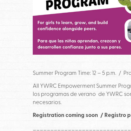
Summer Program Time: 12 – 5 p.m. /
Pr
All YWRC Empowerment Summer Program
los programas de verano de YWRC son g
necesarios.
Registration coming soon / R
egistro 
___________________________