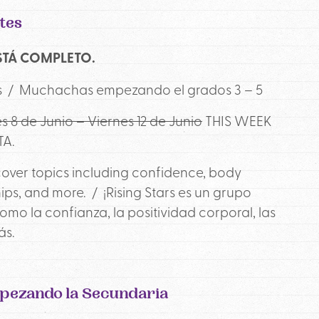
tes
STÁ COMPLETO.
des / Muchachas empezando el grados 3 – 5
s 8 de Junio – Viernes 12 de Junio
THIS WEEK
TA.
cover topics including confidence, body
ships, and more. / ¡Rising Stars es un grupo
o la confianza, la positividad corporal, las
ás.
mpezando la Secundaria